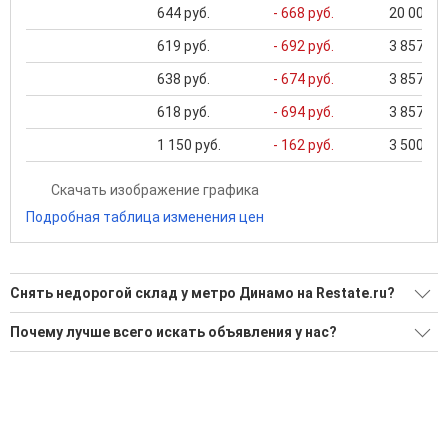
644 руб.
- 668 руб.
20 000 ..
619 руб.
- 692 руб.
3 857 ...
638 руб.
- 674 руб.
3 857 ...
618 руб.
- 694 руб.
3 857 ...
1 150 руб.
- 162 руб.
3 500 ...
Скачать изображение графика
Подробная таблица изменения цен
Снять недорогой склад у метро Динамо на Restate.ru?
Поможем Снять недорогой склад у метро Динамо?
Почему лучше всего искать объявления у нас?
Воспользуйтесь нашим поиском по новостройкам, для
Все объявления проверены и проходят строгую
подбора подходящего вам варианта
модерацию
'Сохраните результаты поиска и возвращайтесь к нему,
Удобный поиск, есть подписка на новые объявления
когда это будет нужно'
Помогаем с подбором выгодных ипотечных программ в