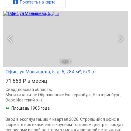
Показать на карте
1
из 1
Офис, ул Малышева, 5, д. 5, 284 м², 5/9 эт.
71 663 ₽ в месяц
Свердловская область
,
Муниципальное Образование Екатеринбург
,
Екатеринбург
,
Верх-Исетский р-н
Площадь 1905 года
Ввод в эксплуатацию 4 квартал 2026. Строящийся офиc в
фopмaтe всё включeно в крупном торговом центре города с
сeрвиcaми и сообществом oт междунapoднoй cети умных