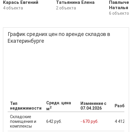
Карась Евгений
Татьянина Елена
Павлычев
Наталья
4 объекта
2 объекта
6 объектов
График средних цен по аренде складов в
Екатеринбурге
Средн. цена
Тип
Изменение с
Разброс
2
недвижимости
07.04.2026
м
Складские
помещения и
642 руб.
- 670 руб.
4 412 ...
комплексы