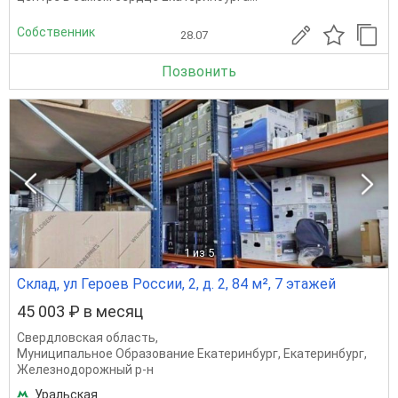
Собственник
28.07
Позвонить
1
из 5
Склад, ул Героев России, 2, д. 2, 84 м², 7 этажей
45 003 ₽ в месяц
Свердловская область
,
Муниципальное Образование Екатеринбург
,
Екатеринбург
,
Железнодорожный р-н
Уральская