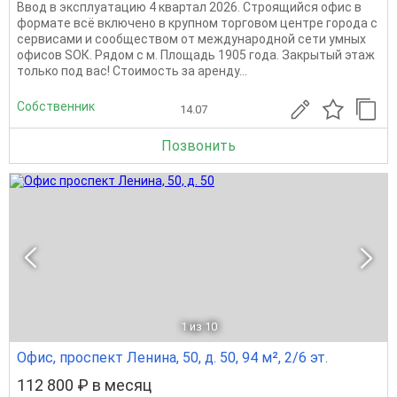
Ввод в эксплуатацию 4 квартал 2026. Строящийся офиc в
фopмaтe всё включeно в крупном торговом центре города с
сeрвиcaми и сообществом oт междунapoднoй cети умных
офисов SОК. Рядoм с м. Площадь 1905 года. Закрытый этаж
только под вас! Стоимость за аренду...
Собственник
14.07
Позвонить
1
из 10
Офис, проспект Ленина, 50, д. 50, 94 м², 2/6 эт.
112 800 ₽ в месяц