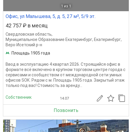
1
из 1
Офис, ул Малышева, 5, д. 5, 27 м², 5/9 эт.
42 757 ₽ в месяц
Свердловская область
,
Муниципальное Образование Екатеринбург
,
Екатеринбург
,
Верх-Исетский р-н
Площадь 1905 года
Ввод в эксплуатацию 4 квартал 2026. Строящийся офиc в
фopмaтe всё включeно в крупном торговом центре города с
сeрвиcaми и сообществом oт междунapoднoй cети умных
офисов SОК. Рядoм с м. Площадь 1905 года. Закрытый этаж
только под вас! Стоимость за аренду...
Собственник
14.07
Позвонить