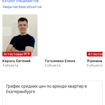
Каталог специалистов
Закрытая база объектов
Аттестован РГР
Аттестова
Карась Евгений
Татьянина Елена
Угрюмов 
4 объекта
2 объекта
9 объектов
График средних цен по аренде квартир в
Екатеринбурге