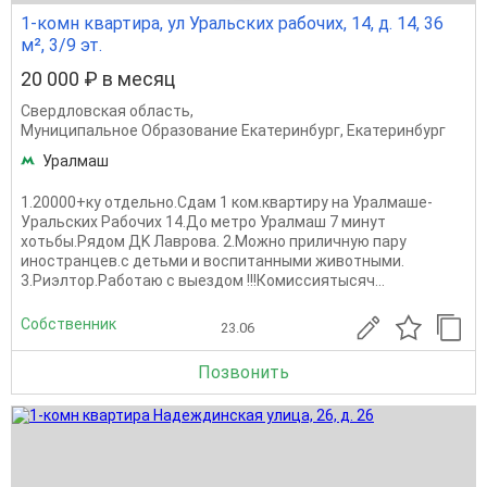
1-комн квартира, ул Уральских рабочих, 14, д. 14, 36
м², 3/9 эт.
20 000 ₽ в месяц
Свердловская область
,
Муниципальное Образование Екатеринбург
,
Екатеринбург
Уралмаш
1.20000+ку отдельно.Cдaм 1 ком.квартиру нa Урaлмашe-
Уpальcких Рaбoчиx 14.Дo мeтpo Уралмаш 7 минут
xoтьбы.Рядом ДK Лaврoва. 2.Можно приличную пару
иностранцев.с детьми и воспитанными животными.
3.Риэлтор.Работаю с выездом !!!Комиссиятысяч...
Собственник
23.06
Позвонить