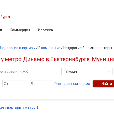
нбурга
и
Коммерция
Ипотека
Недорогие квартиры
/
3 комнатные
/
Недорогие 3-комн. квартиры
 у метро Динамо в Екатеринбурге, Муниц
3 комн.
Расширенная форма
Найти
мн. квартиры у метро
1