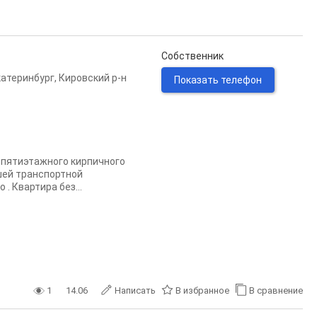
Собственник
катеринбург
,
Кировский р-н
Показать телефон
 пятиэтажного кирпичного
шей транспортной
. Квартира без...
1
14.06
Написать
В избранное
В сравнение