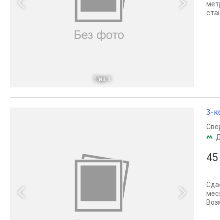
мет
ста
1
из 1
3-к
Све
45
Сда
мес
Воз