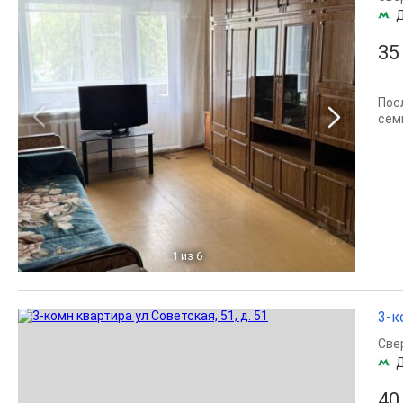
35
Пос
сем
1
из 6
3-к
Све
40