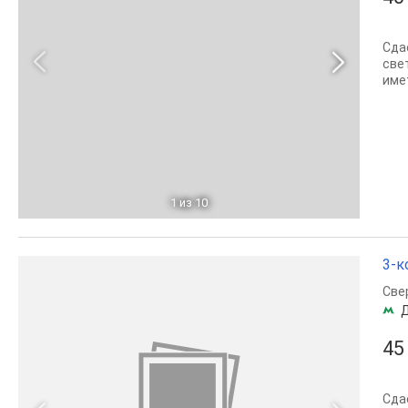
Cдa
свe
имe
1
из 10
3-к
Све
45
Сда