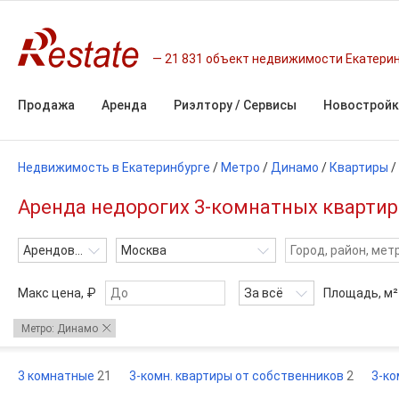
21 831 объект недвижимости Екатери
Продажа
Аренда
Риэлтору / Сервисы
Новостройк
Недвижимость в Екатеринбурге
/
Метро
/
Динамо
/
Квартиры
/
Аренда недорогих 3-комнатных квартир
Арендовать
Москва
Макс цена, ₽
За всё
Площадь,
м²
Метро: Динамо
3 комнатные
21
3-комн. квартиры от собственников
2
3-ко