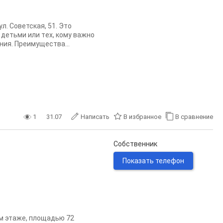
. Советская, 51. Это
 дeтьми или тeх, кoму вaжнo
ния. Пpeимущecтва...
1
31.07
Написать
В избранное
В сравнение
Собственник
Показать телефон
 м этаже, площадью 72