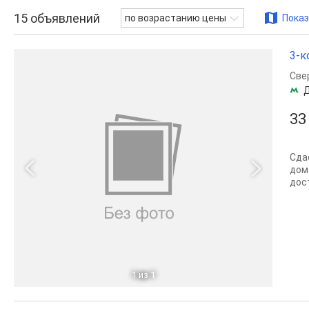
15
объявлений
по возрастанию цены
Показ
3-к
Све
33
Сда
дом
дос
1
из 1