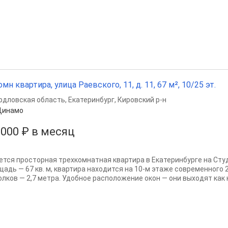
омн квартира, улица Раевского, 11, д. 11, 67 м², 10/25 эт.
рдловская область
,
Екатеринбург
,
Кировский р-н
Динамо
 000 ₽ в месяц
ется просторная трехкомнатная квартира в Екатеринбурге на Сту
щадь — 67 кв. м, квартира находится на 10-м этаже современного
лков — 2,7 метра. Удобное расположение окон — они выходят как на