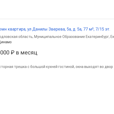
омн квартира, ул Данилы Зверева, 5а, д. 5а, 77 м², 7/15 эт.
рдловская область
,
Муниципальное Образование Екатеринбург
,
Е
Динамо
 000 ₽ в месяц
сторная трешка с большой кухней гостиной, окна выходят во двор