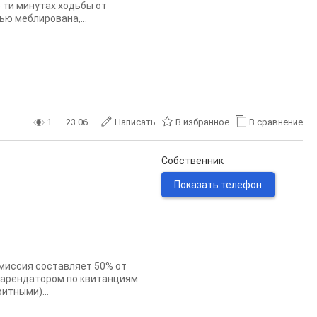
 ти минутах ходьбы от
ю меблирована,...
1
23.06
Написать
В избранное
В сравнение
Собственник
Показать телефон
омиссия составляет 50% от
 арендатором по квитанциям.
итными)...