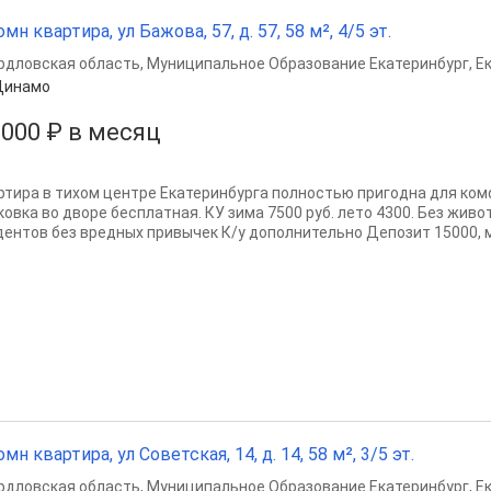
омн квартира, ул Бажова, 57, д. 57, 58 м², 4/5 эт.
рдловская область
,
Муниципальное Образование Екатеринбург
,
Е
Динамо
 000 ₽ в месяц
ртира в тихом центре Екатеринбурга полностью пригодна для ко
ковка во дворе бесплатная. КУ зима 7500 руб. лето 4300. Без жив
дентов без вредных привычек К/у дополнительно Депозит 15000, м
омн квартира, ул Советская, 14, д. 14, 58 м², 3/5 эт.
рдловская область
,
Муниципальное Образование Екатеринбург
,
Е