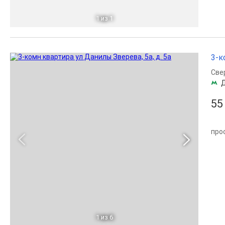
1
из 1
3-к
Све
55
про
1
из 6