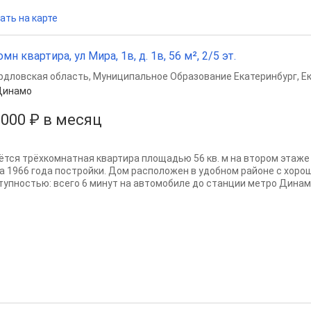
ать на карте
омн квартира, ул Мира, 1в, д. 1в, 56 м², 2/5 эт.
рдловская область
,
Муниципальное Образование Екатеринбург
,
Е
Динамо
 000 ₽ в месяц
ётся трёхкомнатная квартира площадью 56 кв. м на втором этаже
а 1966 года постройки. Дом расположен в удобном районе с хоро
тупностью: всего 6 минут на автомобиле до станции метро Динамо 