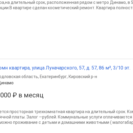
ра,на длительный срок, расположенная рядом с метро Динамо, в 5
нции.В квартире сделан косметический ремонт. Квартира полность
омн квартира, улица Луначарского, 57, д. 57, 86 м², 3/10 эт.
рдловская область
,
Екатеринбург
,
Кировский р-н
Динамо
 000 ₽ в месяц
ется просторная трехкомнатная квартира на длительный срок. К
ячной платы. Залог —рублей. Коммунальные услуги оплачиваются
можно проживание с детьми и домашними животными ( малогабар