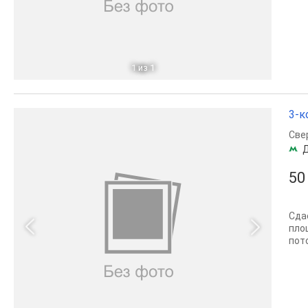
1
из 1
3-к
Све
50
Сда
пло
пото