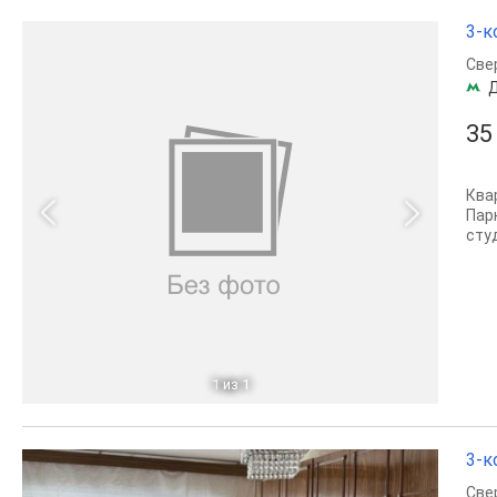
3-к
Све
35
Ква
Пар
сту
1
из 1
3-к
Све