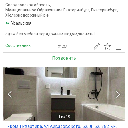
Свердловская область
,
Муниципальное Образование Екатеринбург
,
Екатеринбург
,
Железнодорожный р-н
Уральская
сдам без мебели порядочным людям,звонить!
Собственник
31.07
Позвонить
1
из 10
1-комн квартира, ул Айвазовского, 52, д. 52, 382 м²,