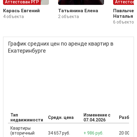
Аттестован РГР
Аттестова
Карась Евгений
Татьянина Елена
Павлычев
Наталья
4 объекта
2 объекта
6 объектов
График средних цен по аренде квартир в
Екатеринбурге
Тип
Изменение с
Средн. цена
Разброс
недвижимости
07.04.2026
Квартиры
(вторичный
34 657 руб.
+ 986 руб.
20 000 ..