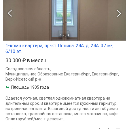
1
из 8
1-комн квартира, пр-кт Ленина, 24А, д. 24А, 37 м²,
6/10 эт.
30 000 ₽ в месяц
Свердловская область
,
Муниципальное Образование Екатеринбург
,
Екатеринбург
,
Верх-Исетский р-н
Площадь 1905 года
Сдается уютная, светлая однокомнатная квартира на
длительный срок. В квартире имеется кухонный гарнитур,
встроенная эл.плита. В шаговой доступности автобусная
остановка, трамвайная остановка, много магазинов, кафе.
Оплатарублей/мес + депозит...