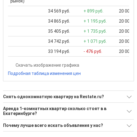
рынок)
34 569 руб.
+ 899 руб.
20 000 ..
34 865 руб.
+ 1 195 руб.
20 000 ..
35 405 руб.
+ 1 735 руб.
20 000 ..
34 742 руб.
+ 1 071 руб.
20 000 ..
33 194 руб.
- 476 руб.
20 000 ..
Скачать изображение графика
Подробная таблица изменения цен
Снять однокомнатную квартиру на Restate.ru?
Ищите, как Снять однокомнатную квартиру?
Аренда 1-комнатных квартир сколько стоят в в
Екатеринбурге?
1285 актуальных и проверенных объявлений
Минимальная цена: 12 000 Р. Максимальная цена: 120 000 Р;
Воспользуйтесь нашим поиском по новостройкам, для
Почему лучше всего искать объявления у нас?
Средняя: 31 995 Р
подбора подходящего вам варианта
Все объявления проверены и проходят строгую