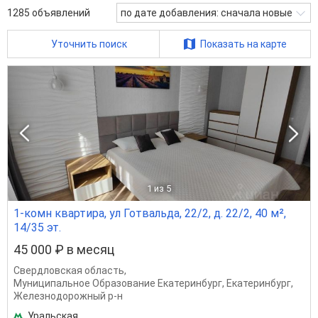
1285
объявлений
по дате добавления: сначала новые
Уточнить поиск
Показать на карте
1
из 5
1-комн квартира, ул Готвальда, 22/2, д. 22/2, 40 м²,
14/35 эт.
45 000 ₽ в месяц
Свердловская область
,
Муниципальное Образование Екатеринбург
,
Екатеринбург
,
Железнодорожный р-н
Уральская