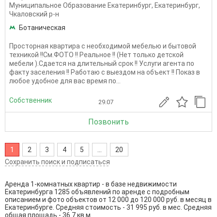
Муниципальное Образование Екатеринбург
,
Екатеринбург
,
Чкаловский р-н
Ботаническая
Просторная квартира с необходимой мебелью и бытовой
техникой !!См.ФОТО !! Реальное !! (Нет только детской
мебели ).Сдается на длительный срок !! Услуги агента по
факту заселения !! Работаю с выездом на объект !! Показ в
любое удобное для вас время по...
Собственник
29.07
Позвонить
1
2
3
4
5
...
20
Сохранить поиск и подписаться
Аренда 1-комнатных квартир - в базе недвижимости
Екатеринбурга 1285 объявлений по аренде с подробным
описанием и фото объектов от
12 000
до
120 000
руб. в месяц в
Екатеринбурге. Средняя стоимость - 31 995 руб. в мес. Средняя
общая площадь - 36.7 кв.м.