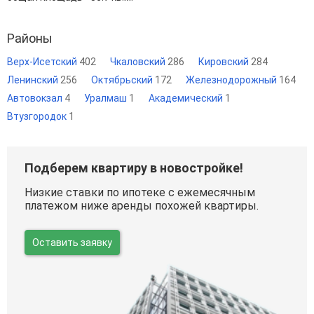
Районы
Верх-Исетский
402
Чкаловский
286
Кировский
284
Ленинский
256
Октябрьский
172
Железнодорожный
164
Автовокзал
4
Уралмаш
1
Академический
1
Втузгородок
1
Подберем квартиру в новостройке!
Низкие ставки по ипотеке с ежемесячным
платежом ниже аренды похожей квартиры.
Оставить заявку