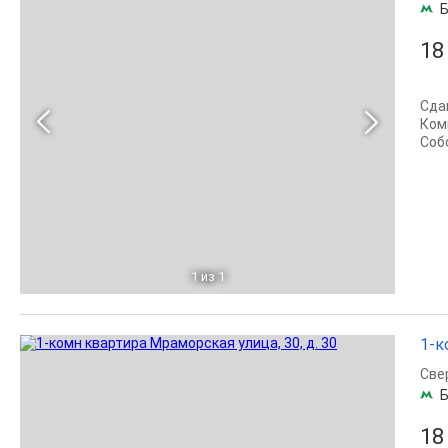
Б
18
Сда
Ком
Соб
1
из 1
1-к
Све
Б
18