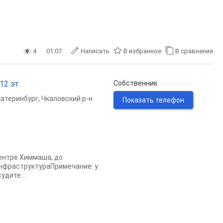
4
01.07
Написать
В избранное
В сравнение
12 эт.
Собственник
катеринбург
,
Чкаловский р-н
Показать телефон
центре Химмаша, до
инфраструктураПримечание: у
дите...