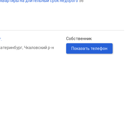
. квартиры на длительный срок недорого
56
.
Собственник
катеринбург
,
Чкаловский р-н
Показать телефон