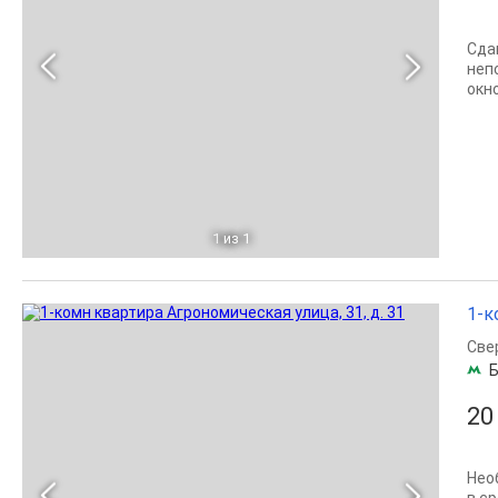
Сда
неп
окн
1
из 1
1-к
Све
Б
20
Нео