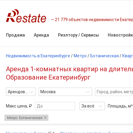
21 779 объектов недвижимости Екате
Продажа
Аренда
Риэлтору / Сервисы
Новостройк
Недвижимость в Екатеринбурге
/
Метро
/
Ботаническая
/
Квар
Аренда 1-комнатных квартир на длител
Образование Екатеринбург
Арендовать
Москва
Макс цена, ₽
За всё
Площадь,
м²
Метро: Ботаническая