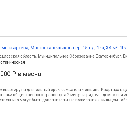
омн квартира, Многостаночников пер, 15а, д. 15а, 34 м², 10/
рдловская область
,
Муниципальное Образование Екатеринбург
,
Е
отаническая
 000 ₽ в месяц
м квартиру на длительный срок, семье или женщине. Квартира в 
ановки общественного транспорта 2 минуты, рядом с домом вся 
ственника могут быть дополнительные пожелания к жильцам - обсу