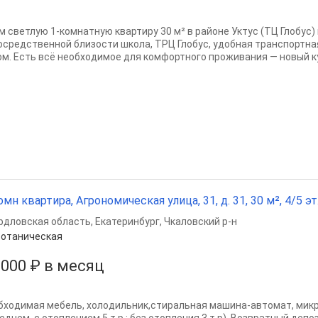
м светлую 1-комнатную квартиру 30 м² в районе Уктус (ТЦ Глобус) 
осредственной близости школа, ТРЦ Глобус, удобная транспортна
ом. Есть всё необходимое для комфортного проживания — новый ку
омн квартира, Агрономическая улица, 31, д. 31, 30 м², 4/5 эт
рдловская область
,
Екатеринбург
,
Чкаловский р-н
отаническая
 000 ₽ в месяц
бходимая мебель, холодильник,стиральная машина-автомат, микров