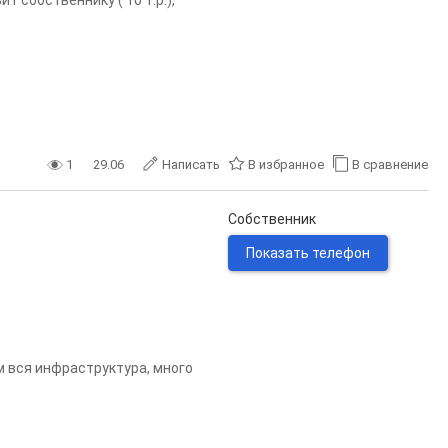
ит собственнику ( 10 т.р.),
1
29.06
Написать
В избранное
В сравнение
Собственник
Показать телефон
м вся инфраструктура, много