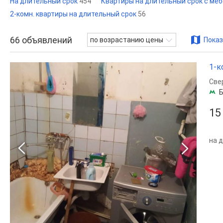
На длительный срок
454
Квартиры на длительный срок с ме
2-комн. квартиры на длительный срок
56
66
объявлений
по возрастанию цены
Показ
1-к
Све
Б
15
на 