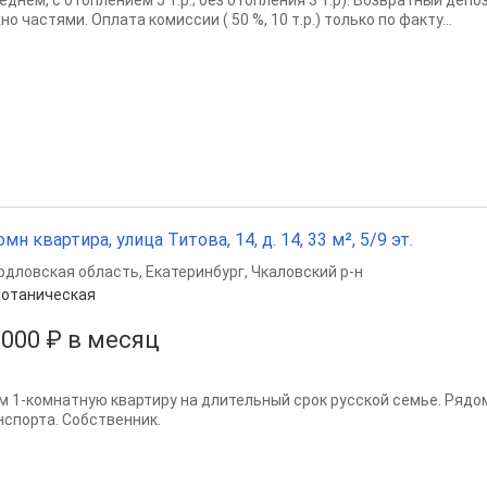
еднем, с отоплением 5 т.р.; без отопления 3 т.р). Возвратный депоз
о частями. Оплата комиссии ( 50 %, 10 т.р.) только по факту...
омн квартира, улица Титова, 14, д. 14, 33 м², 5/9 эт.
рдловская область
,
Екатеринбург
,
Чкаловский р-н
отаническая
 000 ₽ в месяц
м 1-комнатную квартиру на длительный срок русской семье. Рядо
нспорта. Собственник.