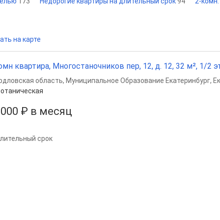
белью
173
Недорогие квартиры на длительный срок
94
2-комн
ать на карте
омн квартира, Многостаночников пер, 12, д. 12, 32 м², 1/2 эт
рдловская область
,
Муниципальное Образование Екатеринбург
,
Е
отаническая
 000 ₽ в месяц
длительный срок