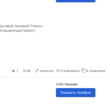
бытовой техникой. Ремонт.
есяцарендак/узалог).
1
26.06
Написать
В избранное
В сравнение
Собственник
Показать телефон