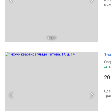
в ср
можн
1
из 1
1-к
Све
Б
20
Сда
тра