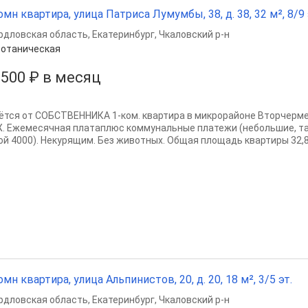
омн квартира, улица Патриса Лумумбы, 38, д. 38, 32 м², 8/9 
рдловская область
,
Екатеринбург
,
Чкаловский р-н
отаническая
 500 ₽ в месяц
ётся от СОБСТВЕННИКА 1-ком. квартира в микрорайоне Вторчерме
. Ежемесячная платаплюс коммунальные платежи (небольшие, так
ой 4000). Некурящим. Без животных. Общая площадь квартиры 32,8 к
омн квартира, улица Альпинистов, 20, д. 20, 18 м², 3/5 эт.
рдловская область
,
Екатеринбург
,
Чкаловский р-н