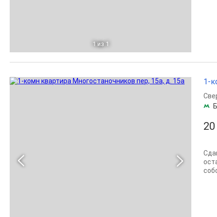
1
из 1
1-к
Све
Б
20
Сда
ост
соб