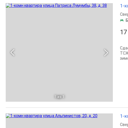
1-к
Све
Б
17
Сда
ТСЖ
зим
1
из 1
1-к
Све