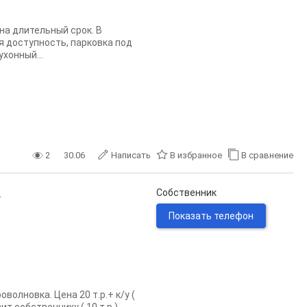
на длительный срок. В
я доступность, парковка под
хонный...
2
30.06
Написать
В избранное
В сравнение
.
Собственник
Показать телефон
олновка. Цена 20 т.р.+ к/у (