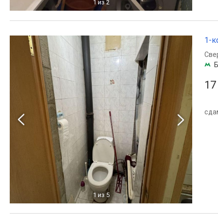
1
из 2
1-к
Све
Б
17
сда
1
из 5