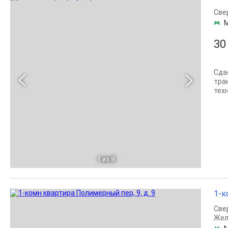
Све
30
Сда
тра
техн
1
из 8
1-к
Све
Жел