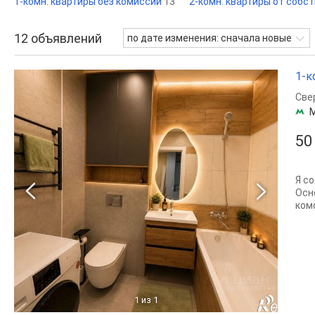
1-комн. квартиры без комиссии
13
2-комн. квартиры от собс
12
объявлений
по дате изменения: сначала новые
1-к
Све
50
Я с
Осн
ком
1
из 1