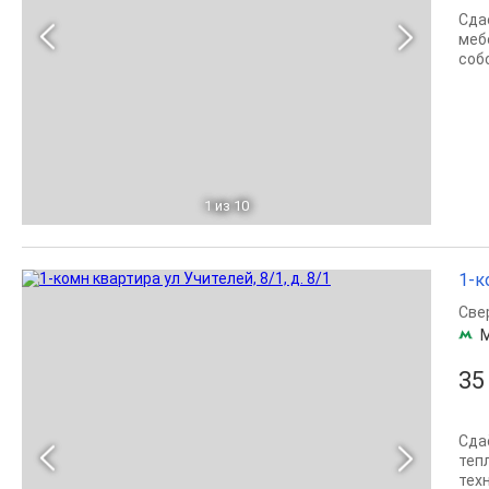
Сда
меб
соб
1
из 10
1-к
Све
35
Сда
теп
техн