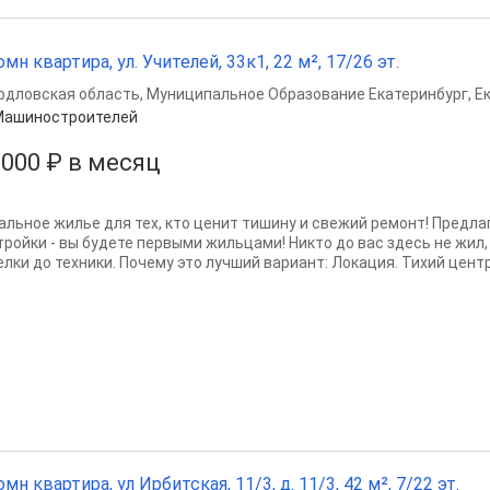
омн квартира, ул. Учителей, 33к1, 22 м², 17/26 эт.
рдловская область
,
Муниципальное Образование Екатеринбург
,
Е
Машиностроителей
 000 ₽ в месяц
альное жилье для тех, кто ценит тишину и свежий ремонт! Предла
тройки - вы будете первыми жильцами! Никто до вас здесь не жил,
лки до техники. Почему это лучший вариант: Локация. Тихий центр,
омн квартира, ул Ирбитская, 11/3, д. 11/3, 42 м², 7/22 эт.