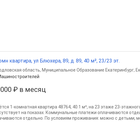
омн квартира, ул Блюхера, 89, д. 89, 40 м², 23/23 эт.
рдловская область
,
Муниципальное Образование Екатеринбург
,
Е
Машиностроителей
 000 ₽ в месяц
ётся 1-комнатная квартира 48764, 40.1 м², на 23 этаже 23-этажно
сутствует на показах. Коммунальные платежи оплачиваются отде
ачиваются отдельно. По условиям проживания: можно с детьми, мо