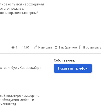
ртире есть вся необходимая
 этого проживал
левизор, компьютерный...
1
11.07
Написать
В избранное
В сравнение
Собственник
катеринбург
,
Кировский р-н
Показать телефон
я. В квартире комфортно,
необходимая мебель и
айник тд....