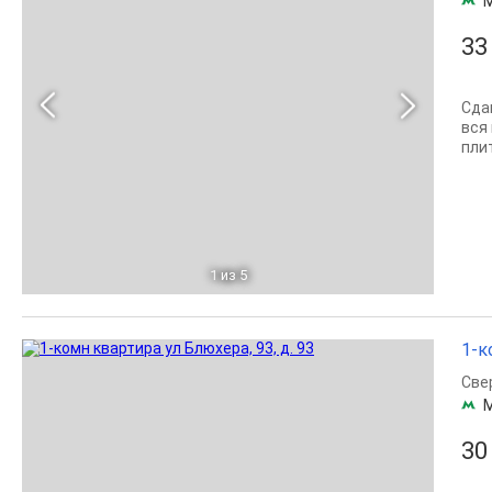
33
Сда
вся
плит
1
из 5
1-к
Све
30