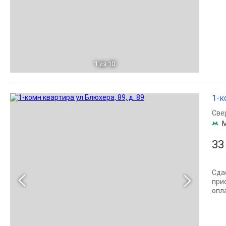
1
из 10
1-к
Све
33
Сда
при
опл