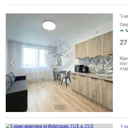
1-к
Све
27
Иде
пос
отде
1
из 10
1-к