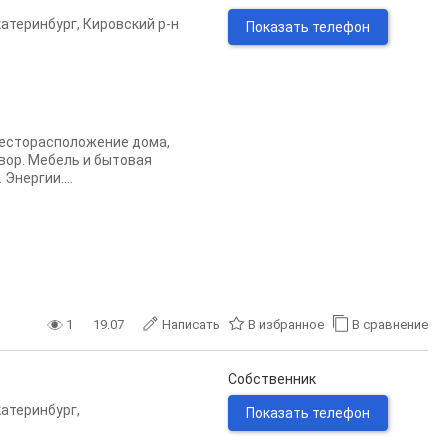
катеринбург
,
Кировский р-н
Показать телефон
 месторасположение дома,
вор. Мебель и бытовая
Энергии....
1
19.07
Написать
В избранное
В сравнение
Собственник
катеринбург
,
Показать телефон