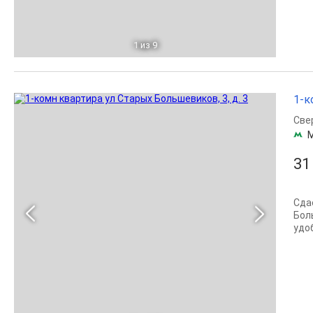
1
из 9
1-к
Све
31
Сда
Бол
удоб