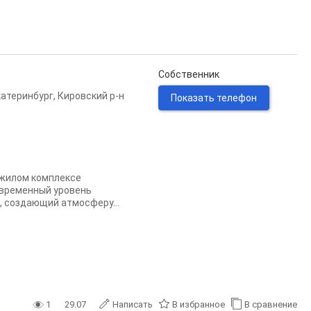
Собственник
катеринбург
,
Кировский р-н
Показать телефон
 жилом комплексе
современный уровень
, создающий атмосферу...
1
29.07
Написать
В избранное
В сравнение