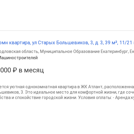
омн квартира, ул Старых Большевиков, 3, д. 3, 39 м², 11/21 
рдловская область
,
Муниципальное Образование Екатеринбург
,
Е
Машиностроителей
 000 ₽ в месяц
ется уютная однокомнатная квартира в ЖК Атлант, расположенная
ьшевиков, 3. Это идеальное место для комфортной жизни, где с
ства и спокойствие городской жизни. Условия оплаты: - Аренда:ку; 