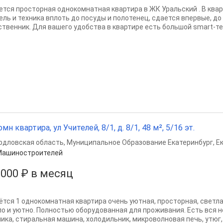
ется просторная однокомнатная квартира в ЖК Уральский . В ква
ель и техника вплоть до посуды и полотенец, сдается впервые, до
ственник. Для вашего удобства в квартире есть большой smart-те
омн квартира, ул Учителей, 8/1, д. 8/1, 48 м², 5/16 эт.
рдловская область
,
Муниципальное Образование Екатеринбург
,
Е
Машиностроителей
 000 ₽ в месяц
ётся 1 однокомнатная квартира очень уютная, просторная, светла
ло и уютно. Полностью оборудованная для проживания. Есть вся 
ика, стиральная машина, холодильник, микроволновая печь, утюг, ч