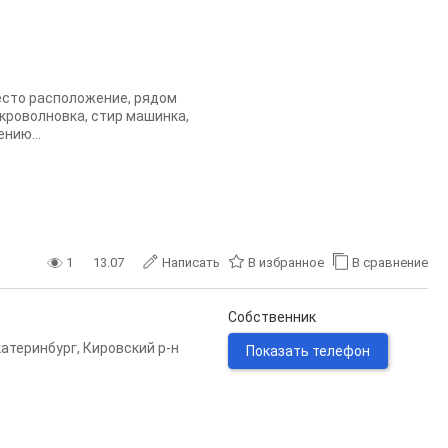
место расположение, рядом
кроволновка, стир машинка,
нию...
1
13.07
Написать
В избранное
В сравнение
Собственник
катеринбург
,
Кировский р-н
Показать телефон