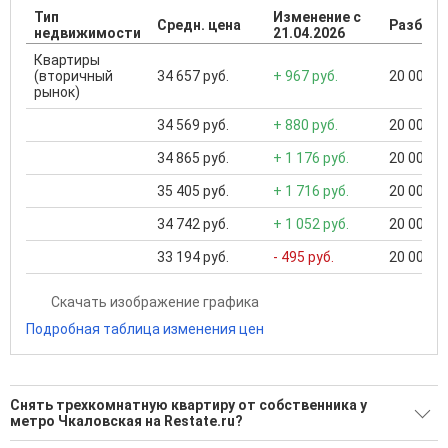
Тип
Изменение с
Средн. цена
Разброс
недвижимости
21.04.2026
Квартиры
(вторичный
34 657 руб.
+ 967 руб.
20 000 ..
рынок)
34 569 руб.
+ 880 руб.
20 000 ..
34 865 руб.
+ 1 176 руб.
20 000 ..
35 405 руб.
+ 1 716 руб.
20 000 ..
34 742 руб.
+ 1 052 руб.
20 000 ..
33 194 руб.
- 495 руб.
20 000 ..
Скачать изображение графика
Подробная таблица изменения цен
Снять трехкомнатную квартиру от собственника у
метро Чкаловская на Restate.ru?