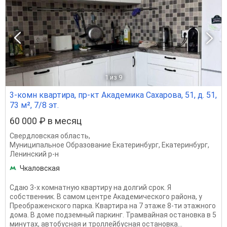
1
из 9
3-комн квартира, пр-кт Академика Сахарова, 51, д. 51,
73 м², 7/8 эт.
60 000 ₽ в месяц
Свердловская область
,
Муниципальное Образование Екатеринбург
,
Екатеринбург
,
Ленинский р-н
Чкаловская
Сдаю 3-х комнатную квартиру на долгий срок. Я
собственник. В самом центре Академического района, у
Преображенского парка. Квартира на 7 этаже 8-ти этажного
дома. В доме подземный паркинг. Трамвайная остановка в 5
минутах, автобусная и троллейбусная остановка...