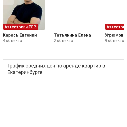
Аттестован РГР
Аттестова
Карась Евгений
Татьянина Елена
Угрюмов 
4 объекта
2 объекта
9 объектов
График средних цен по аренде квартир в
Екатеринбурге