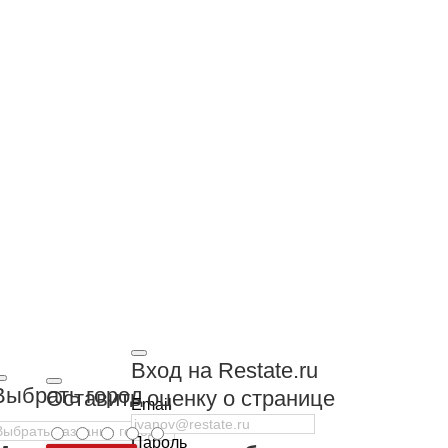
Вход на Restate.ru
Выбрать город
Оставить оценку о странице
Email
Пароль