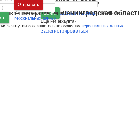
Москва
и
Московская область
Отправить
Санкт-Петербург
и
Ленинградская област
Отправляя данную форму, вы соглашаетесь на обработку
Забыли пароль
Войти
ать
персональных данных
Ещё нет аккаунта?
ляя заявку, вы соглашаетесь на обработку
персональных данных
Зарегистрироваться