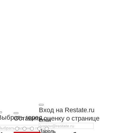
Вход на Restate.ru
Выбрать город
Оставить оценку о странице
Email
Пароль