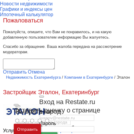
Новости недвижимости
Графики и индексы цен
Ипотечный калькулятор
Пожаловаться
Пожалуйста, опишите, что Вам не понравилось, и на какую
добавленную пользователем информацию Вы жалуетесь.
Спасибо за обращение. Ваша жалоба передана на рассмотрение
модераторам.
Отправить
Отмена
Недвижимость Екатеринбурга
/
Компании в Екатеринбурге
/
Эталон
Застройщик Эталон, Екатеринбург
Вход на Restate.ru
Оставить оценку о странице
Выбрать город
Email
Пароль
Москва
и
Московская область
Отправить
Услуги
Девелоперы и застройщики