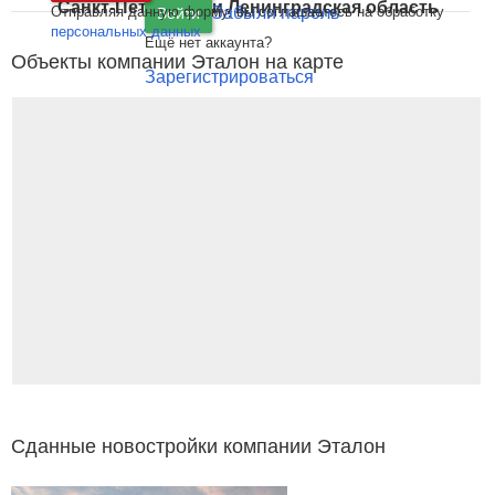
Санкт-Петербург
и
Ленинградская область
Отправляя данную форму, вы соглашаетесь на обработку
Забыли пароль
Войти
персональных данных
Ещё нет аккаунта?
Объекты компании Эталон на карте
Зарегистрироваться
Сданные новостройки компании Эталон