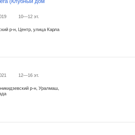
iera (Клубный дом
019
10—12 эт.
кий р-н, Центр, улица Карла
021
12—16 эт.
никидзевский р-н, Уралмаш,
зда