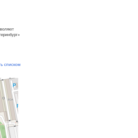
зволяют
теринбург»
ть списком