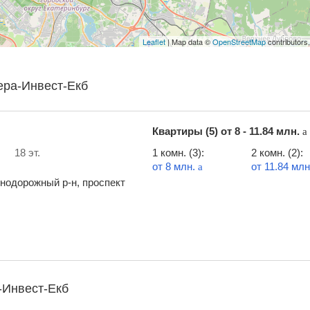
Leaflet
| Map data ©
OpenStreetMap
contributors
ера-Инвест-Екб
Квартиры (5) от
8 - 11.84 млн.
a
18 эт.
1 комн. (3):
2 комн. (2):
от 8 млн.
от 11.84 мл
a
нодорожный р-н, проспект
-Инвест-Екб