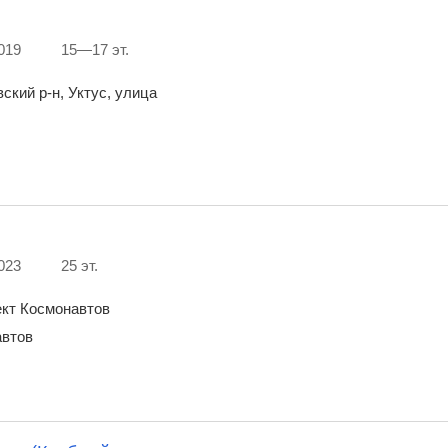
019
15—17 эт.
ский р-н, Уктус, улица
023
25 эт.
ект Космонавтов
автов