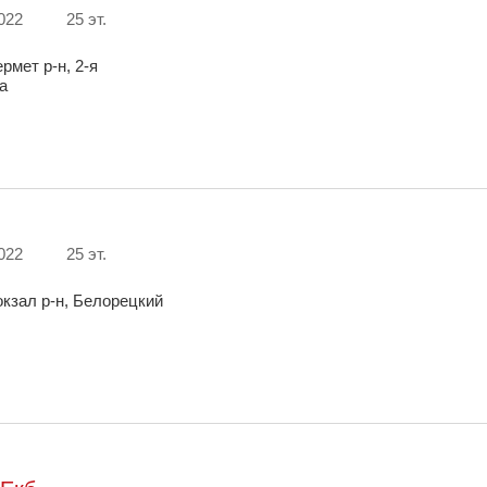
022
25 эт.
рмет р-н, 2-я
а
022
25 эт.
окзал р-н, Белорецкий