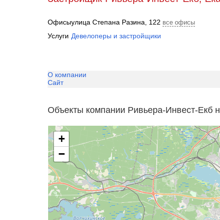
Офисы
улица Степана Разина, 122
все офисы
Услуги
Девелоперы и застройщики
О компании
Сайт
Объекты компании Ривьера-Инвест-Екб н
+
−