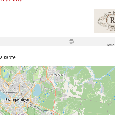
Пожа
а карте