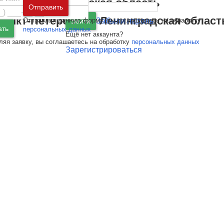
Москва
и
Московская область
Отправить
Санкт-Петербург
и
Ленинградская област
Отправляя данную форму, вы соглашаетесь на обработку
Забыли пароль
Войти
ать
персональных данных
Ещё нет аккаунта?
ляя заявку, вы соглашаетесь на обработку
персональных данных
Зарегистрироваться