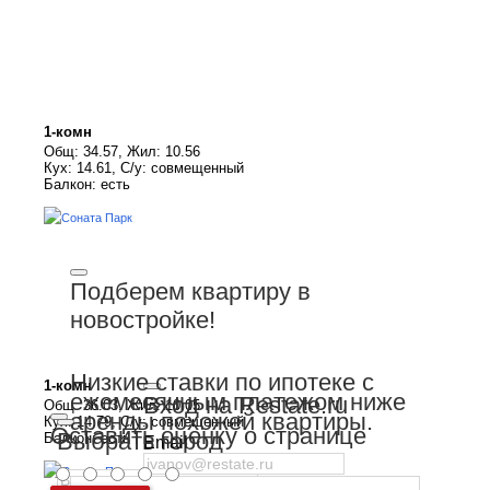
1-комн
Общ: 34.57, Жил: 10.56
Кух: 14.61, С/у: совмещенный
Балкон: есть
Подберем квартиру в
новостройке!
Низкие ставки по ипотеке с
1-комн
ежемесячным платежом ниже
Вход на Restate.ru
Общ: 36.03, Жил: 10.05
аренды похожей квартиры.
Кух: 14.79, С/у: совмещенный
Оставить оценку о странице
Выбрать город
Балкон: есть
Email
Пароль