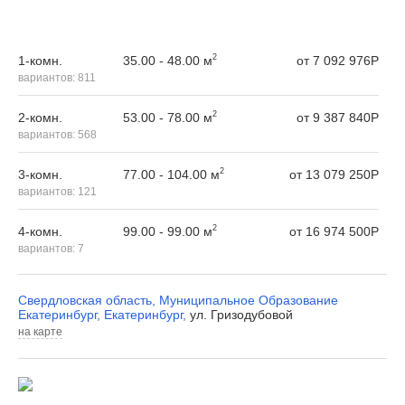
2
35.00 - 48.00 м
1-комн.
от
7 092 976
Р
вариантов:
811
2
53.00 - 78.00 м
2-комн.
от
9 387 840
Р
вариантов:
568
2
77.00 - 104.00 м
3-комн.
от
13 079 250
Р
вариантов:
121
2
99.00 - 99.00 м
4-комн.
от
16 974 500
Р
вариантов:
7
Свердловская область
,
Муниципальное Образование
Екатеринбург
,
Екатеринбург
,
ул. Гризодубовой
на карте