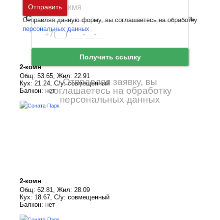
Москва
и
Московская область
Отправить
Санкт-Петербург
и
Ленинградская область
Отправляя данную форму, вы соглашаетесь на обработку
Забыли пароль
Войти
персональных данных
Ещё нет аккаунта?
Зарегистрироваться
Получить ссылку
2-комн
Общ: 53.65, Жил: 22.91
Отправляя заявку, вы
Кух: 21.24, С/у: совмещенный
соглашаетесь на обработку
Балкон: нет
персональных данных
2-комн
Общ: 62.81, Жил: 28.09
Кух: 18.67, С/у: совмещенный
Балкон: нет