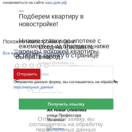
ознакомиться на сайте
наш.дом.рф
Подберем квартиру в
новостройке!
Низкие ставки по ипотеке с
Похожие новостройки рядом
ежемесячным платежом ниже
Вход на Restate.ru
аренды похожей квартиры.
Все жилые комплексы Екатеринбурга
Оставить оценку о странице
Выбрать город
Email
Пароль
Москва
и
Московская область
Отправить
Санкт-Петербург
и
Ленинградская область
Отправляя данную форму, вы соглашаетесь на обработку
Забыли пароль
Войти
персональных данных
Ещё нет аккаунта?
Зарегистрироваться
Получить ссылку
ЖК Новая Олимпика
улица Профессора
Отправляя заявку, вы
Матвеева
соглашаетесь на обработку
персональных данных