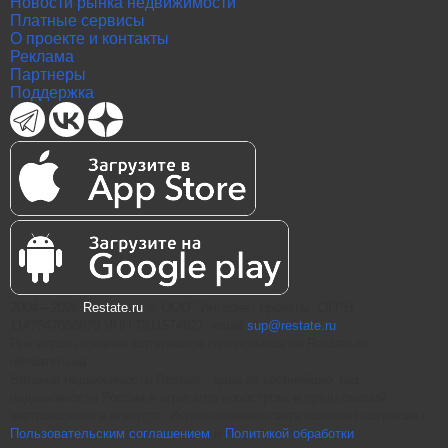
Новости рынка недвижимости
Платные сервисы
О проекте и контакты
Реклама
Партнеры
Поддержка
2004—2026
Restate.ru
® ООО "Интернет проекты" ОГРН
1147847086870 ИНН 7811574827, email
sup@restate.ru
При использовании материалов гиперссылка на Restate.ru
обязательна.
Витрина недвижимости Restate - одна из крупнейших баз
недвижимости России и агрегатор новостроек и предложений
застройщиков и агентств. Использование сайта означает согласие с
Пользовательским соглашением
и
Политикой обработки