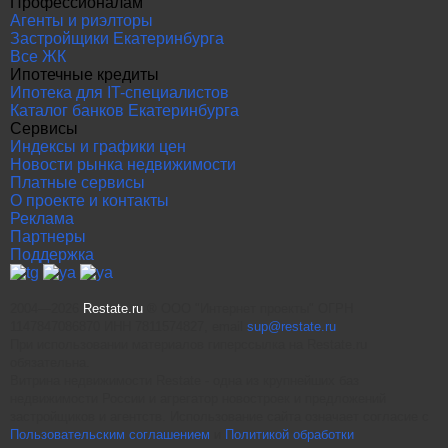
Профессионалам
Агенты и риэлторы
Застройщики Екатеринбурга
Все ЖК
Ипотечные кредиты
Ипотека для IT-специалистов
Каталог банков Екатеринбурга
Сервисы
Индексы и графики цен
Новости рынка недвижимости
Платные сервисы
О проекте и контакты
Реклама
Партнеры
Поддержка
2004—2026
Restate.ru
® ООО "Интернет проекты" ОГРН
1147847086870 ИНН 7811574827, email
sup@restate.ru
При использовании материалов гиперссылка на Restate.ru
обязательна.
Витрина недвижимости Restate - одна из крупнейших баз
недвижимости России и агрегатор новостроек и предложений
застройщиков и агентств. Использование сайта означает согласие с
Пользовательским соглашением
и
Политикой обработки