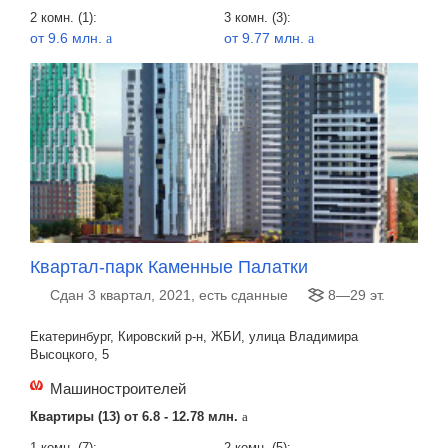
2 комн. (1):
3 комн. (3):
от 9.6 млн.
от 9.77 млн.
a
a
Квартал-парк Каменные Палатки
Сдан 3 квартал, 2021, есть сданные
8—29 эт.
Екатеринбург, Кировский р-н, ЖБИ, улица Владимира
Высоцкого, 5
Машиностроителей
Квартиры (13) от
6.8 - 12.78 млн.
a
1 комн. (7):
2 комн. (5):