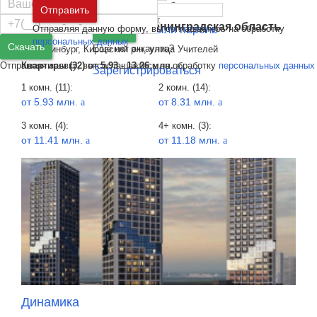
ОК: Премиум
Москва
и
Московская область
Отправить
2 квартал, 2027
31 эт.
Санкт-Петербург
и
Ленинградская область
Отправляя данную форму, вы соглашаетесь на обработку
Забыли пароль
Войти
персональных данных
Скачать
Ещё нет аккаунта?
Екатеринбург, Кировский р-н, улица Учителей
Отправляя заявку, вы соглашаетесь на обработку
персональных данных
Квартиры (32) от
5.93 - 13.26 млн.
a
Зарегистрироваться
1 комн. (11):
2 комн. (14):
от 5.93 млн.
от 8.31 млн.
a
a
3 комн. (4):
4+ комн. (3):
от 11.41 млн.
от 11.18 млн.
a
a
Динамика