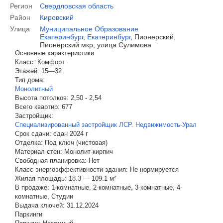
Регион
Свердловская область
Район
Кировский
Улица
Муниципальное Образование
Екатеринбург
,
Екатеринбург
,
Пионерский,
Пионерский мкр, улица Сулимова
Основные характеристики
Класс:
Комфорт
Этажей:
15—32
Тип дома:
Монолитный
Высота потолков:
2,50 - 2,54
Всего квартир:
677
Застройщик:
Специализированный застройщик ЛСР. Недвижимость-Урал
Срок сдачи:
сдан 2024 г
Отделка:
Под ключ (чистовая)
Материал стен:
Монолит-кирпич
Свободная планировка:
Нет
Класс энергоэффективности здания:
Не нормируется
Жилая площадь:
18.3 — 109.1 м²
В продаже:
1-комнатные, 2-комнатные, 3-комнатные, 4-
комнатные, Студии
Выдача ключей:
31.12.2024
Паркинги