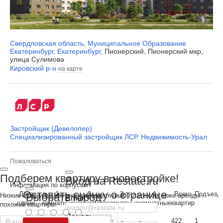
Свердловская область
,
Муниципальное Образование
Екатеринбург
,
Екатеринбург
,
Пионерский, Пионерский мкр,
улица Сулимова
Кировский р-н
на карте
Застройщик (Девелопер)
Специализированный застройщик ЛСР. Недвижимость-Урал
Пожаловаться
Подберем квартиру в новостройке!
Вход на Restate.ru
Информация по корпусам
Оставить оценку о странице
Дата
1-
2-
3-
4-
Всего
Подъезд
Выбрать город
Низкие ставки по ипотеке с ежемесячным платежом ниже аренды
Email
сдачи
комнатные
комнатные
комнатные
комнатные
квартир
похожей квартиры.
Пароль
27.09.2024
228
170
24
-
422
1