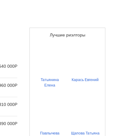
Лучшие риэлторы
640 000
Р
Татьянина
Карась Евгений
960 000
Р
Елена
310 000
Р
390 000
Р
Павлычева
Щапова Татьяна