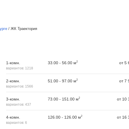
урге
/
ЖК Траектория
2
33.00 - 56.00 м
1-комн.
от
5 
вариантов:
1218
2
51.00 - 97.00 м
2-комн.
от
7 
вариантов:
1566
2
73.00 - 151.00 м
3-комн.
от
10 
вариантов:
437
2
126.00 - 126.00 м
4-комн.
от
16 
вариантов:
6