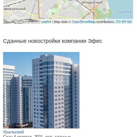
Leaflet
| Map data ©
OpenStreetMap
contributors,
CC-BY-SA
Сданные новостройки компании Эфес
Уральский
Сдан 4 квартал, 2021, есть сданные