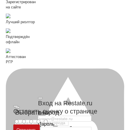
Зарегистрирован
на сайте
Лучший риэлтор
Подтверждён
офлайн
Аттестован
РГР
Вход на Restate.ru
Оставить оценку о странице
Выбрать город
Email
Пароль
Москва
и
Московская область
Отправить