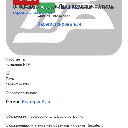
Санкт-Петербург
и
Ленинградская область
Отправляя данную форму, вы соглашаетесь на обработку
Забыли пароль
Войти
персональных данных
Ещё нет аккаунта?
Зарегистрироваться
Работает в
компании РГР
Есть
сертификаты
О профессионале
Регион:
Екатеринбург
Объявления профессионала Вавилов Денис
К сожалению, у агента нет объектов на сайте Restate.ru