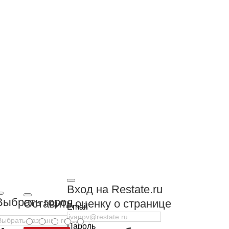
Вход на Restate.ru
Выбрать город
Оставить оценку о странице
Email
Пароль