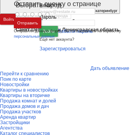
Оставить оценку о странице
Выбрать город
Email
Екатеринбург
Пароль
Войти
Москва
и
Московская область
Отправить
Санкт-Петербург
и
Ленинградская область
Отправляя данную форму, вы соглашаетесь на обработку
Забыли пароль
Войти
персональных данных
Ещё нет аккаунта?
Зарегистрироваться
Дать объявление
Перейти к сравнению
Поик по карте
Новостройки
Квартиры в новостройках
Квартиры на вторичке
Продажа комнат и долей
Продажа домов и дач
Продажа участков
Аренда квартир
Застройщики
Агентства
Каталог специалистов