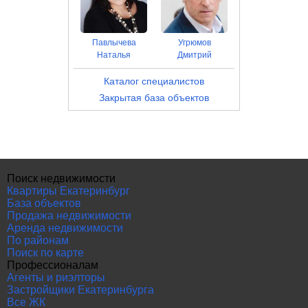
Павлычева
Угрюмов
Наталья
Дмитрий
Каталог специалистов
Закрытая база объектов
Поиск недвижимости
Квартиры Екатеринбург
База объектов
Продажа недвижимости
Аренда недвижимости
По районам
Поиск по карте
Профессионалам
Агенты и риэлторы
Застройщики Екатеринбурга
Все ЖК