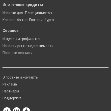
Ипотечные кредиты
Ипотека для IT-специалистов
+
−
Каталог банков Екатеринбурга
Leaflet
| Map data ©
OpenStreetMap
contributors,
CC-BY-SA
Сервисы
Индексы и графики цен
Новости рынка недвижимости
Платные сервисы
О проекте и контакты
Реклама
Партнеры
Поддержка