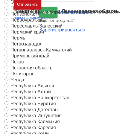
Орск
Москва
и
Московская область
Отправить
Пенза
Санкт-Петербург
и
Ленинградская область
Отправляя данную форму, вы соглашаетесь на обработку
Забыли пароль
Войти
Пензенская область
персональных данных
Первоуральск
Ещё нет аккаунта?
Переславль-Залесский
Зарегистрироваться
Пермский край
Пермь
Петрозаводск
Петропавловск-Камчатский
Приморский край
Псков
Псковская область
Пятигорск
Ревда
Республика Адыгея
Республика Алтай
Республика Башкортостан
Республика Бурятия
Республика Дагестан
Республика Ингушетия
Республика Калмыкия
Республика Карелия
Республика Коми