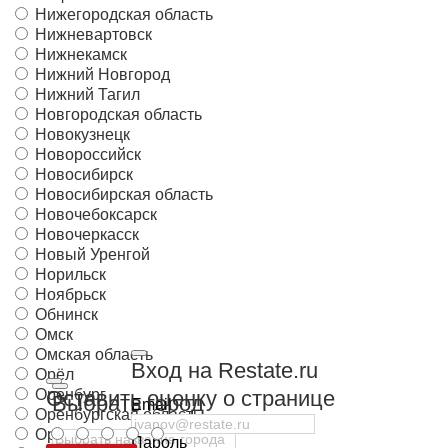
Нижегородская область
Нижневартовск
Нижнекамск
Нижний Новгород
Нижний Тагил
Новгородская область
Новокузнецк
Новороссийск
Новосибирск
Новосибирская область
Новочебоксарск
Новочеркасск
Новый Уренгой
Норильск
Ноябрьск
Обнинск
Омск
Омская область
Вход на Restate.ru
Орёл
Оренбург
Оставить оценку о странице
Выбрать город
Email
Оренбургская область
Орловская область
Пароль