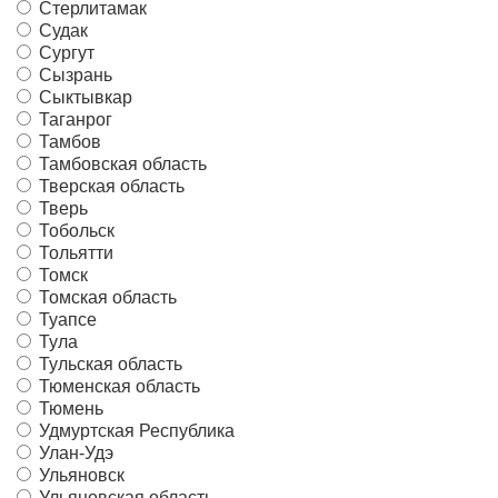
Стерлитамак
Судак
Сургут
Сызрань
Сыктывкар
Таганрог
Тамбов
Тамбовская область
Тверская область
Тверь
Тобольск
Тольятти
Томск
Томская область
Туапсе
Тула
Тульская область
Тюменская область
Тюмень
Удмуртская Республика
Улан-Удэ
Ульяновск
Ульяновская область