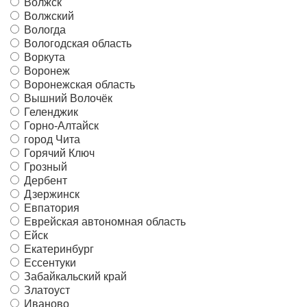
Волжск
Волжский
Вологда
Вологодская область
Воркута
Воронеж
Воронежская область
Вышний Волочёк
Геленджик
Горно-Алтайск
город Чита
Горячий Ключ
Грозный
Дербент
Дзержинск
Евпатория
Еврейская автономная область
Ейск
Екатеринбург
Ессентуки
Забайкальский край
Златоуст
Иваново