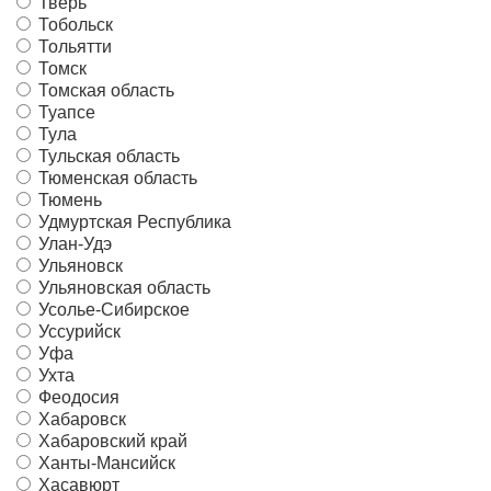
Тверь
Тобольск
Тольятти
Томск
Томская область
Туапсе
Тула
Тульская область
Тюменская область
Тюмень
Удмуртская Республика
Улан-Удэ
Ульяновск
Ульяновская область
Усолье-Сибирское
Уссурийск
Уфа
Ухта
Феодосия
Хабаровск
Хабаровский край
Ханты-Мансийск
Хасавюрт