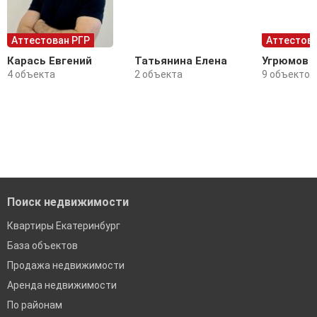
Аттестован РГР
Аттестова
Карась Евгений
Татьянина Елена
Угрюмов 
4 объекта
2 объекта
9 объектов
Поиск недвижимости
Квартиры Екатеринбург
База объектов
Продажа недвижимости
Аренда недвижимости
По районам