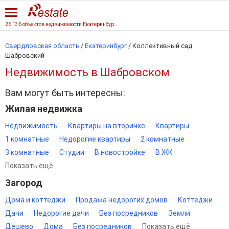
26 136 объектов недвижимости Екатеринбурга
Свердловская область
/
Екатеринбург
/
Коллективный сад
Шабровский
Недвижимость в Шабровском
Вам могут быть интересны:
Жилая недвижка
Недвижимость
Квартиры на вторичке
Квартиры
1 комнатные
Недорогие квартиры
2 комнатные
3 комнатные
Студии
В новостройке
В ЖК
Показать ещё
Загород
Дома и коттеджи
Продажа недорогих домов
Коттеджи
Дачи
Недорогие дачи
Без посредников
Земли
Дешево
Дома
Без посредников
Показать ещё