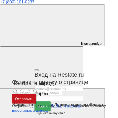
+7 (800) 101-0237
Екатеринбург
Вход на Restate.ru
Оставить оценку о странице
Выбрать город
Email
Пароль
Москва
и
Московская область
Отправить
Санкт-Петербург
и
Ленинградская область
Отправляя данную форму, вы соглашаетесь на обработку
Забыли пароль
Войти
персональных данных
Ещё нет аккаунта?