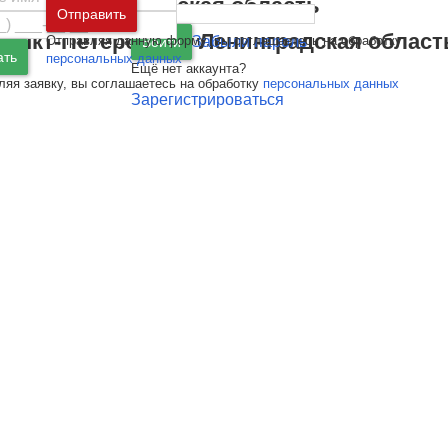
Москва
и
Московская область
Отправить
Санкт-Петербург
и
Ленинградская област
Отправляя данную форму, вы соглашаетесь на обработку
Забыли пароль
Войти
ать
персональных данных
Ещё нет аккаунта?
ляя заявку, вы соглашаетесь на обработку
персональных данных
Зарегистрироваться