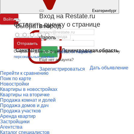
Екатеринбург
Вход на Restate.ru
Войти
Оставить оценку о странице
Выбрать город
Email
Пароль
Москва
и
Московская область
Отправить
Санкт-Петербург
и
Ленинградская область
Отправляя данную форму, вы соглашаетесь на обработку
Забыли пароль
Войти
персональных данных
Ещё нет аккаунта?
Дать объявление
Зарегистрироваться
Перейти к сравнению
Поик по карте
Новостройки
Квартиры в новостройках
Квартиры на вторичке
Продажа комнат и долей
Продажа домов и дач
Продажа участков
Аренда квартир
Застройщики
Агентства
Каталог специалистов