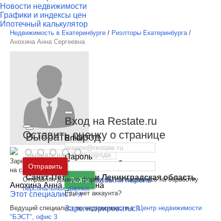
Новости недвижимости
Графики и индексы цен
Ипотечный калькулятор
Недвижимость в Екатеринбурге
/
Риэлторы Екатеринбурга
/
Анохина Анна Сергеевна
Вход на Restate.ru
Оставить оценку о странице
Выбрать город
Email
Пароль
Зарегистрирован
Москва
и
Московская область
Отправить
на сайте
Санкт-Петербург
и
Ленинградская область
Отправляя данную форму, вы соглашаетесь на обработку
Забыли пароль
Войти
Анохина Анна Сергеевна
персональных данных
Ещё нет аккаунта?
Этот специалист - я
Зарегистрироваться
Ведущий специалист по недвижимости в
"Центр недвижимости
"БЭСТ", офис 3