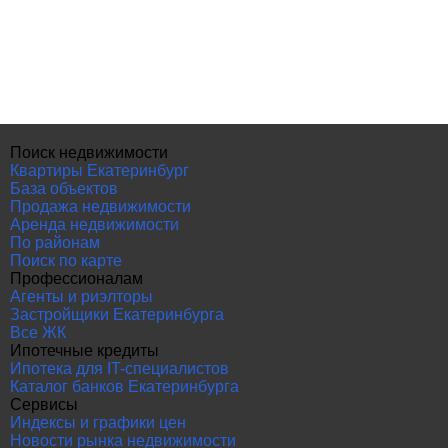
Поиск недвижимости
Квартиры Екатеринбург
База объектов
Продажа недвижимости
Аренда недвижимости
По районам
Поиск по карте
Профессионалам
Агенты и риэлторы
Застройщики Екатеринбурга
Все ЖК
Ипотечные кредиты
Ипотека для IT-специалистов
Каталог банков Екатеринбурга
Сервисы
Индексы и графики цен
Новости рынка недвижимости