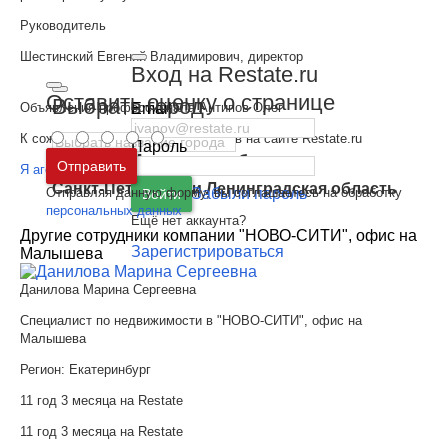
Руководитель
Шестинский Евгений Владимирович, директор
Вход на Restate.ru
Оставить оценку о странице
Выбрать город
Email
Объявления профессионала Антипов Олег
К сожалению, у агента нет объектов на сайте Restate.ru
Пароль
Москва
и
Московская область
Отправить
Я агент - Добавить объекты
Санкт-Петербург
и
Ленинградская область
Отправляя данную форму, вы соглашаетесь на обработку
Забыли пароль
Войти
персональных данных
Ещё нет аккаунта?
Другие сотрудники компании "НОВО-СИТИ", офис на
Зарегистрироваться
Малышева
Данилова Марина Сергеевна
Специалист по недвижимости в "НОВО-СИТИ", офис на
Малышева
Регион:
Екатеринбург
11 год 3 месяца на Restate
11 год 3 месяца на Restate