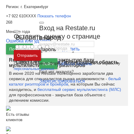
Регион:
г. Екатеринбург
+7 922 610XXXX
Показать телефон
268
Вход на Restate.ru
Меньше года
Оставить оценку о странице
Выбрать город
Email
Ошибка или удалить
Ошибка или удалить
Позвонить
Пароль
Москва
и
Московская область
Отправить
Restate.ru запускает закрытую базу
Санкт-Петербург
и
Ленинградская область
Отправляя данную форму, вы соглашаетесь на обработку
Забыли пароль
Войти
мультилистинга для риэлторов
персональных данных
Ещё нет аккаунта?
В июне 2020 на Restate полноценно заработали два
сервиса для специалистов рынка недвижимости -
белый
Зарегистрироваться
каталог риэлторов и брокеров
, на которым Вы сейчас
находитесь, и
бесплатный сервис мультилистинга (МЛС)
для профессионалов - закрытая база объектов с
делением комиссии.
Есть отзывы
клиентов