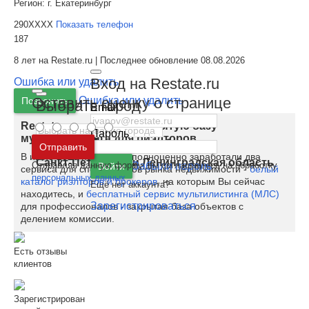
Регион:
г. Екатеринбург
290XXXX
Показать телефон
187
8 лет на Restate.ru | Последнее обновление 08.08.2026
Вход на Restate.ru
Ошибка или удалить
Оставить оценку о странице
Ошибка или удалить
Позвонить
Выбрать город
Email
Restate.ru запускает закрытую базу
Пароль
мультилистинга для риэлторов
Москва
и
Московская область
Отправить
В июне 2020 на Restate полноценно заработали два
Санкт-Петербург
и
Ленинградская область
Отправляя данную форму, вы соглашаетесь на обработку
Забыли пароль
Войти
сервиса для специалистов рынка недвижимости -
белый
персональных данных
каталог риэлторов и брокеров
, на которым Вы сейчас
Ещё нет аккаунта?
находитесь, и
бесплатный сервис мультилистинга (МЛС)
Зарегистрироваться
для профессионалов - закрытая база объектов с
делением комиссии.
Есть отзывы
клиентов
Зарегистрирован