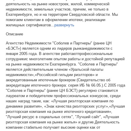
деятельность на рынке новостроек, жилой, коммерческой
недвижимости, земельных участков, причем, не только в
Екатеринбурге, но и на территории Свердловской области. Мы
помогаем клиентам в оформлении ипотеки, реализации
жилищных сертификатов
...
развернуть
Описание
Агентство Недвижимости "Соболев и Партнеры" (ранее ЦН
«БЭСТ») является одним из лидеров рынканедвижимости с
января 2005 года. В агентстве работаютпрофессиональные
сотрудникис многолетним опытом работы и достойной репутацией
на рынке недвижимости Екатеринбурга. "Соболев и Партнеры"
является действительным членом «Уральской палаты
недвижимости»,«Российской гильдии риэлторов» и
аккредитованным ипотечным брокером (Свидетельство об
аккредитации ипотечного брокера: серия ИБ № 66.05.).С 2005 года
"Соболев и Партнеры" (ранее ЦН БЭСТ) регулярно становится
лауреатом и победителем профессиональных конкурсов, среди
наших наград такие, как: «Лучшая риэлторская компания по
динамике развития», «Знак качества риэлторских услуг»,«Лучшая
риэлторская компания на рынке ипотечного кредитования»,
"Лучший ресурс в социальных сетях", "Лучший сайт", «Лучшая
риэлторская компания на рынке жилья» и другие.Деятельность
компании стабильно получает высокие оценки как от