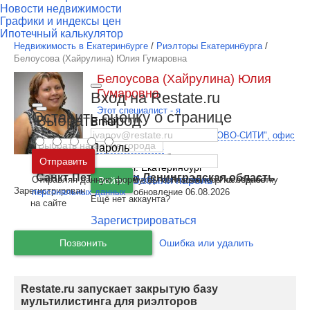
Новости недвижимости
Графики и индексы цен
Ипотечный калькулятор
Недвижимость в Екатеринбурге
/
Риэлторы Екатеринбурга
/
Белоусова (Хайрулина) Юлия Гумаровна
Белоусова (Хайрулина) Юлия
Гумаровна
Вход на Restate.ru
Этот специалист - я
Оставить оценку о странице
Выбрать город
Email
Агент по недвижимости в
"НОВО-СИТИ", офис
Пароль
на Космонавтов
Москва
и
Московская область
Отправить
Регион:
г. Екатеринбург
Санкт-Петербург
и
Ленинградская область
Отправляя данную форму, вы соглашаетесь на обработку
Забыли пароль
1 год на Restate.ru | Последнее
Войти
403
Зарегистрирован
персональных данных
обновление 06.08.2026
Ещё нет аккаунта?
на сайте
Зарегистрироваться
Позвонить
Ошибка или удалить
Restate.ru запускает закрытую базу
мультилистинга для риэлторов