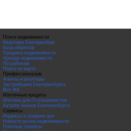
Поиск недвижимости
Квартиры Екатеринбург
База объектов
Продажа недвижимости
Аренда недвижимости
По районам
Поиск по карте
Профессионалам
Агенты и риэлторы
Застройщики Екатеринбурга
Все ЖК
Ипотечные кредиты
Ипотека для IT-специалистов
Каталог банков Екатеринбурга
Сервисы
Индексы и графики цен
Новости рынка недвижимости
Платные сервисы