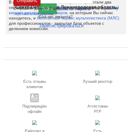
Отправить
В июне 2020 на Restate полноценно заработали два
Санкт-Петербург
и
Ленинградская область
сервиса для специалистов рынка недвижимости -
белый
Отправляя данную форму, вы соглашаетесь на обработку
Забыли пароль
Войти
каталог риэлторов и брокеров
, на которым Вы сейчас
персональных данных
Ещё нет аккаунта?
находитесь, и
бесплатный сервис мультилистинга (МЛС)
для профессионалов - закрытая база объектов с
Зарегистрироваться
делением комиссии.
Есть отзывы
Лучший риэлтор
клиентов
Подтверждён
Аттестован
офлайн
РГР
Работает в
Есть