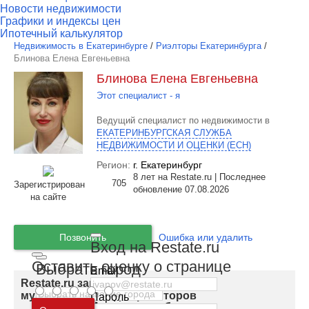
Новости недвижимости
Графики и индексы цен
Ипотечный калькулятор
Недвижимость в Екатеринбурге
/
Риэлторы Екатеринбурга
/
Блинова Елена Евгеньевна
Блинова Елена Евгеньевна
Этот специалист - я
Ведущий специалист по недвижимости в
ЕКАТЕРИНБУРГСКАЯ СЛУЖБА
НЕДВИЖИМОСТИ И ОЦЕНКИ (ЕСН)
Регион:
г. Екатеринбург
8 лет на Restate.ru | Последнее
705
Зарегистрирован
обновление 07.08.2026
на сайте
Позвонить
Ошибка или удалить
Вход на Restate.ru
Оставить оценку о странице
Выбрать город
Email
Restate.ru запускает закрытую базу
мультилистинга для риэлторов
Пароль
Москва
и
Московская область