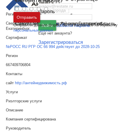
Email
Пароль
Регион
Москва
и
Московская область
Отправить
Свердловская область, Городской округ Екатеринбург, г.
Санкт-Петербург
и
Ленинградская область
Отправляя данную форму, вы соглашаетесь на обработку
Забыли пароль
Войти
Екатеринбург
персональных данных
Ещё нет аккаунта?
Сертификат
Зарегистрироваться
№РОСС RU РГР ОС 66 994 действует до 2028-10-25
Регион
667409706804
Контакты
сайт
http://антейнедвижимость.рф
Услуги
Риэлторские услуги
Описание
Компания сертифицирована
Руководитель