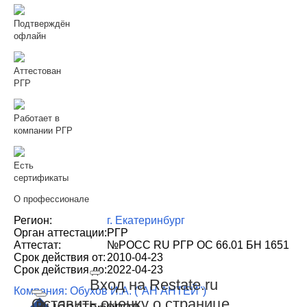
Подтверждён
офлайн
Аттестован
РГР
Работает в
компании РГР
Есть
сертификаты
О профессионале
Регион:
г. Екатеринбург
Орган аттестации:
РГР
Аттестат:
№РОСС RU РГР ОС 66.01 БН 1651
Срок действия от:
2010-04-23
Срок действия до:
2022-04-23
Вход на Restate.ru
Компания: Обухов И.А. ("АН АНТЕЙ")
Оставить оценку о странице
Выбрать город