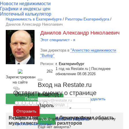
Новости недвижимости
Графики и индексы цен
Ипотечный калькулятор
Недвижимость в Екатеринбурге
/
Риэлторы Екатеринбурга
/
Данилов Александр Николаевич
Данилов Александр Николаевич
Этот специалист - я
Зам.директора в
"Агентство недвижимости
"Выбор"
Регион:
г. Екатеринбург
1 год на Restate.ru | Последнее
262
обновление 08.08.2026
Зарегистрирован
на сайте
Вход на Restate.ru
Оставить оценку о странице
Выбрать город
Email
Позвонить
Ошибка или удалить
Пароль
Москва
и
Московская область
Отправить
Санкт-Петербург
и
Ленинградская область
Restate.ru запускает закрытую базу
Отправляя данную форму, вы соглашаетесь на обработку
Забыли пароль
Войти
мультилистинга для риэлторов
персональных данных
Ещё нет аккаунта?