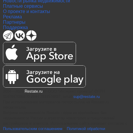
Новости рынка недвижимости
Платные сервисы
О проекте и контакты
Реклама
Партнеры
Поддержка
2004—2026
Restate.ru
® ООО "Интернет проекты" ОГРН
1147847086870 ИНН 7811574827, email
sup@restate.ru
При использовании материалов гиперссылка на Restate.ru
обязательна.
Витрина недвижимости Restate - одна из крупнейших баз
недвижимости России и агрегатор новостроек и предложений
застройщиков и агентств. Использование сайта означает согласие с
Пользовательским соглашением
и
Политикой обработки