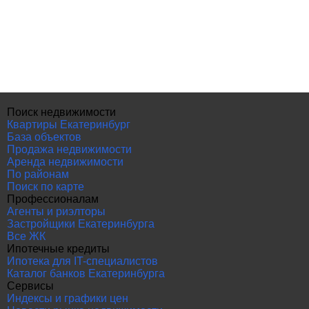
Поиск недвижимости
Квартиры Екатеринбург
База объектов
Продажа недвижимости
Аренда недвижимости
По районам
Поиск по карте
Профессионалам
Агенты и риэлторы
Застройщики Екатеринбурга
Все ЖК
Ипотечные кредиты
Ипотека для IT-специалистов
Каталог банков Екатеринбурга
Сервисы
Индексы и графики цен