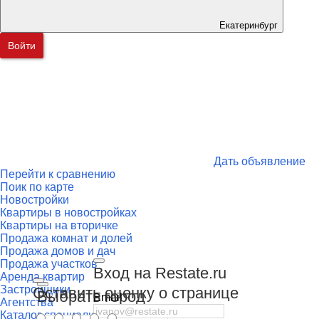
Екатеринбург
Войти
Дать объявление
Перейти к сравнению
Поик по карте
Новостройки
Квартиры в новостройках
Квартиры на вторичке
Продажа комнат и долей
Продажа домов и дач
Продажа участков
Вход на Restate.ru
Аренда квартир
Застройщики
Оставить оценку о странице
Выбрать город
Email
Агентства
Каталог специалистов