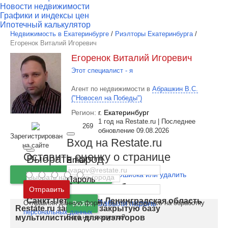
Новости недвижимости
Графики и индексы цен
Ипотечный калькулятор
Недвижимость в Екатеринбурге
/
Риэлторы Екатеринбурга
/
Егоренок Виталий Игоревич
Егоренок Виталий Игоревич
Этот специалист - я
Агент по недвижимости в
Абрашкин В.С.
("Новосел на Победы")
Регион:
г. Екатеринбург
1 год на Restate.ru | Последнее
269
обновление 09.08.2026
Зарегистрирован
Вход на Restate.ru
на сайте
Оставить оценку о странице
Выбрать город
Email
Позвонить
Ошибка или удалить
Пароль
Москва
и
Московская область
Отправить
Санкт-Петербург
и
Ленинградская область
Отправляя данную форму, вы соглашаетесь на обработку
Забыли пароль
Войти
Restate.ru запускает закрытую базу
персональных данных
Ещё нет аккаунта?
мультилистинга для риэлторов