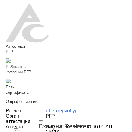
Аттестован
РГР
Работает в
компании РГР
Есть
сертификаты
О профессионале
Регион:
г. Екатеринбург
Орган
РГР
аттестации:
Вход на Restate.ru
Аттестат:
№РОСС RU РГР ОС 66.01 АН
15427