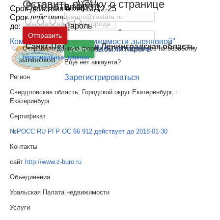
Оставить оценку о странице
Выбрать город
Email
Срок действия от:
2013-12-25
Срок действия
2016-12-25
Пароль
до:
Москва
и
Московская область
Отправить
Компания: "Бюро недвижимости Зыряновой"
Санкт-Петербург
и
Ленинградская область
Отправляя данную форму, вы соглашаетесь на обработку
Забыли пароль
Войти
персональных данных
Ещё нет аккаунта?
Зарегистрироваться
Регион
Свердловская область, Городской округ Екатеринбург, г.
Екатеринбург
Сертификат
№РОСС RU РГР ОС 66 912 действует до 2018-01-30
Контакты
сайт
http://www.z-buro.ru
Объединения
Уральская Палата недвижимости
Услуги