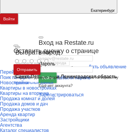
Екатеринбург
Войти
Вход на Restate.ru
Оставить оценку о странице
Выбрать город
Email
Пароль
Дать объявление
Москва
и
Московская область
Отправить
Перейти к сравнению
Санкт-Петербург
и
Ленинградская область
Поик по карте
Отправляя данную форму, вы соглашаетесь на обработку
Забыли пароль
Войти
Новостройки
персональных данных
Ещё нет аккаунта?
Квартиры в новостройках
Квартиры на вторичке
Зарегистрироваться
Продажа комнат и долей
Продажа домов и дач
Продажа участков
Аренда квартир
Застройщики
Агентства
Каталог специалистов