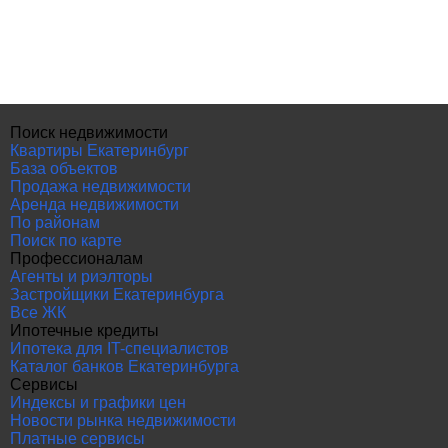
Поиск недвижимости
Квартиры Екатеринбург
База объектов
Продажа недвижимости
Аренда недвижимости
По районам
Поиск по карте
Профессионалам
Агенты и риэлторы
Застройщики Екатеринбурга
Все ЖК
Ипотечные кредиты
Ипотека для IT-специалистов
Каталог банков Екатеринбурга
Сервисы
Индексы и графики цен
Новости рынка недвижимости
Платные сервисы