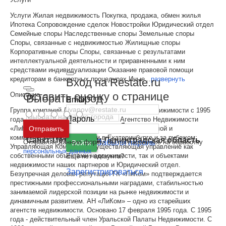
Услуги Жилая недвижимость Покупка, продажа, обмен жилья
Ипотека Сопровождение сделок Новостройки Юридический отдел
Семейные споры Наследственные споры Земельные споры
Споры, связанные с недвижимостью Жилищные споры
Корпоративные споры Споры, связанные с результатами
интеллектуальной деятельности и приравненными к ним
средствами индивидуализации Оказание правовой помощи
кредиторам в банкротных процедурах Иные
...
развернуть
Вход на Restate.ru
Оставить оценку о странице
Описание
Выбрать город
Email
Группа компаний ЛиКом работает на рынке недвижимости с 1995
Пароль
года. В составе Группы Компаний - Агентство Недвижимости
Москва
и
Московская область
Отправить
«ЛиКом», специализирующееся на продаже жилой и
коммерческой недвижимости в Екатеринбурге и за рубежом;
Санкт-Петербург
и
Ленинградская область
Отправляя данную форму, вы соглашаетесь на обработку
Забыли пароль
Войти
Управляющая Компания, осуществляющая управление как
персональных данных
собственными объектами недвижимости, так и объектами
Ещё нет аккаунта?
недвижимости наших партнеров и Юридический отдел.
Зарегистрироваться
Безупречная деловая репутация ГК «ЛиКом» подтверждается
престижными профессиональными наградами, стабильностью
занимаемой лидерской позиции на рынке недвижимости и
динамичным развитием. АН «ЛиКом» – одно из старейших
агентств недвижимости. Основано 17 февраля 1995 года. С 1995
года - действительный член Уральской Палаты Недвижимости. С