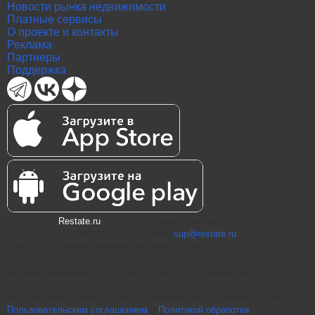
Новости рынка недвижимости
Платные сервисы
О проекте и контакты
Реклама
Партнеры
Поддержка
2004—2026
Restate.ru
® ООО "Интернет проекты" ОГРН
1147847086870 ИНН 7811574827, email
sup@restate.ru
При использовании материалов гиперссылка на Restate.ru
обязательна.
Витрина недвижимости Restate - одна из крупнейших баз
недвижимости России и агрегатор новостроек и предложений
застройщиков и агентств. Использование сайта означает согласие с
Пользовательским соглашением
и
Политикой обработки