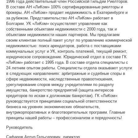
1996 года действительный член Российской Гильдии Риелторов.
В составе АН «ЛиКом» 100% сертифицированные риелторы и
брокеры. АН «ЛиКом» продает недвижимость в Екатеринбурге и
за рубежом. Представительство АН «ЛиКом» работает в
Болгарии. УК «ЛиКом» осуществляет управление как
собственными объектами недвижимости с 2000 года, так и
объектами недвижимости наших партнеров. Мы предлагаем
своим клиентам полный пакет услуг по управлению коммерческой
недвижимостью: поиск арендаторов, работа с поставщиками
коммунальных услуг и УК, контроль платежей, текущий ремонт,
юридическое сопровождение. Юридический отдел в составе ГК
«ЛиКом» работает с 1995 года. В составе отдела специалисты с
24 летним опытом работы. Специалисты отдела оказывают услуги
в следующих направлениях: арбитражные и судебные споры в
сфере недвижимости, наследственные правоотношения,
урегулирование споров между учредителями по разделу
имущества, банкротство предприятий (защита интересов
кредиторов по искам к должникам банкротам). ГК «ЛиКом»
руководствуется принципами социальной ответственности
бизнеса на уровнях экономических обязательств,
внутрикорпоративных и благотворительных программ. Главные
принципы нашей работы – профессионализм и порядочность!
Руководитель
Сафаров Артур Гельсерович, директор