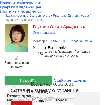
Новости недвижимости
Графики и индексы цен
Ипотечный калькулятор
Недвижимость в Екатеринбурге
/
Риэлторы Екатеринбурга
/
Глухова Ольга Аркадьевна
Глухова Ольга Аркадьевна
Этот специалист - я
Риэлтор в
"НОВО-СИТИ", головной офис
Регион:
г. Екатеринбург
1 год на Restate.ru | Последнее
233
обновление 07.08.2026
Зарегистрирован
на сайте
Позвонить
Ошибка или удалить
Вход на Restate.ru
Оставить оценку о странице
Выбрать город
Email
Restate.ru запускает закрытую базу
мультилистинга для риэлторов
Пароль
Москва
и
Московская область