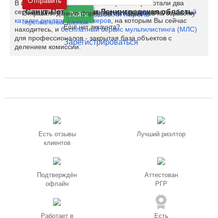
Отправить
В июне 2020 на Restate полноценно заработали два
Санкт-Петербург
и
Ленинградская область
сервиса для специалистов рынка недвижимости -
белый
Отправляя данную форму, вы соглашаетесь на обработку
Забыли пароль
Войти
каталог риэлторов и брокеров
, на которым Вы сейчас
персональных данных
Ещё нет аккаунта?
находитесь, и
бесплатный сервис мультилистинга (МЛС)
для профессионалов - закрытая база объектов с
Зарегистрироваться
делением комиссии.
Есть отзывы
Лучший риэлтор
клиентов
Подтверждён
Аттестован
офлайн
РГР
Работает в
Есть