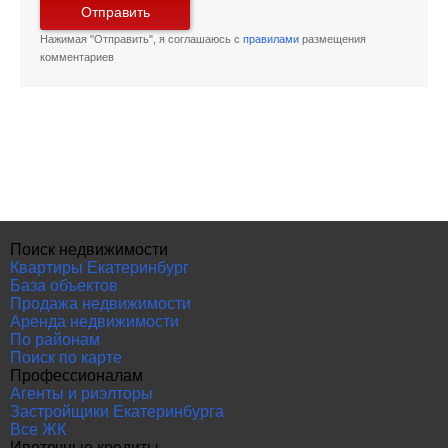
Отправить
Нажимая "Отправить", я соглашаюсь с
правилами
размещения
комментариев
Поиск недвижимости
Квартиры Екатеринбург
База объектов
Продажа недвижимости
Аренда недвижимости
По районам
Поиск по карте
Профессионалам
Агенты и риэлторы
Застройщики Екатеринбурга
Все ЖК
Ипотечные кредиты