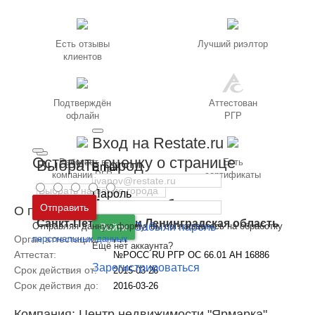
Есть отзывы
Лучший риэлтор
клиентов
Подтверждён
Аттестован
офлайн
РГР
Вход на Restate.ru
Оставить оценку о странице
Выбрать город
Работает в
Есть
Email
компании РГР
сертификаты
Пароль
Москва
и
Московская область
Отправить
О профессионале
Санкт-Петербург
и
Ленинградская область
Отправляя данную форму, вы соглашаетесь на обработку
Забыли пароль
Войти
персональных данных
Орган аттестации:
РГР
Ещё нет аккаунта?
Аттестат:
№РОСС RU РГР ОС 66.01 АН 16886
Зарегистрироваться
Срок действия от:
2015-03-26
Срок действия до:
2016-03-26
Компания: Центр недвижимости "Ярмарка"