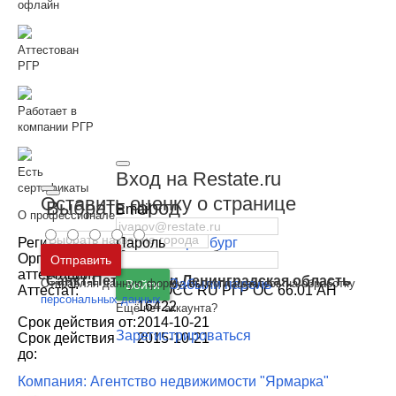
офлайн
Аттестован
РГР
Работает в
компании РГР
Есть
Вход на Restate.ru
сертификаты
Оставить оценку о странице
Выбрать город
Email
О профессионале
Регион:
г. Екатеринбург
Пароль
Москва
и
Московская область
Орган
РГР
Отправить
аттестации:
Санкт-Петербург
и
Ленинградская область
Отправляя данную форму, вы соглашаетесь на обработку
Забыли пароль
Войти
Аттестат:
№РОСС RU РГР ОС 66.01 АН
персональных данных
16422
Ещё нет аккаунта?
Срок действия от:
2014-10-21
Зарегистрироваться
Срок действия
2015-10-21
до:
Компания: Агентство недвижимости "Ярмарка"