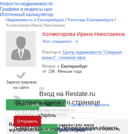
Новости недвижимости
Графики и индексы цен
Ипотечный калькулятор
Недвижимость в Екатеринбурге
/
Риэлторы Екатеринбурга
/
Холмогорова Ирина Николаевна
Холмогорова Ирина Николаевна
Этот специалист - я
Риэлтор в
"Центр недвижимости "Северная
казна-1", головной офис
Регион:
г. Екатеринбург
236
Меньше года
Зарегистрирован
на сайте
Вход на Restate.ru
Оставить оценку о странице
Выбрать город
Email
Позвонить
Ошибка или удалить
Пароль
Москва
и
Московская область
Отправить
Restate.ru запускает закрытую базу
Санкт-Петербург
и
Ленинградская область
Отправляя данную форму, вы соглашаетесь на обработку
Забыли пароль
Войти
мультилистинга для риэлторов