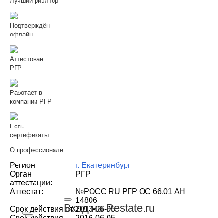
Лучший риэлтор
Подтверждён
офлайн
Аттестован
РГР
Работает в
компании РГР
Есть
сертификаты
О профессионале
Регион:
г. Екатеринбург
Орган
РГР
аттестации:
Аттестат:
№РОСС RU РГР ОС 66.01 АН
14806
Вход на Restate.ru
Срок действия от:
2013-06-05
Срок действия
2016-06-05