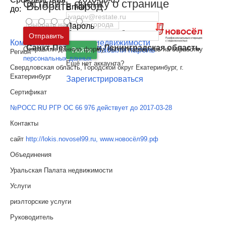
Оставить оценку о странице
Выбрать город
Email
до:
Пароль
Москва
и
Московская область
Отправить
Компания: "Академия Недвижимости"
Санкт-Петербург
и
Ленинградская область
Отправляя данную форму, вы соглашаетесь на обработку
Забыли пароль
Войти
Регион
персональных данных
Ещё нет аккаунта?
Свердловская область, Городской округ Екатеринбург, г.
Екатеринбург
Зарегистрироваться
Сертификат
№РОСС RU РГР ОС 66 976 действует до 2017-03-28
Контакты
сайт
http://lokis.novosel99.ru, www.новосёл99.рф
Объединения
Уральская Палата недвижимости
Услуги
риэлторские услуги
Руководитель