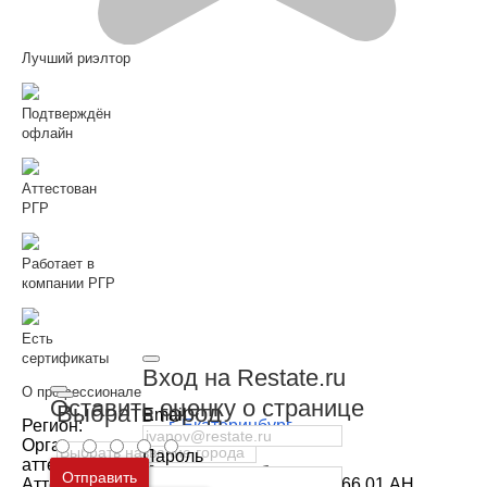
Лучший риэлтор
Подтверждён
офлайн
Аттестован
РГР
Работает в
компании РГР
Есть
сертификаты
Вход на Restate.ru
О профессионале
Оставить оценку о странице
Выбрать город
Email
Регион:
г. Екатеринбург
Орган
РГР
Пароль
аттестации:
Москва
и
Московская область
Отправить
Аттестат:
№РОСС RU РГР ОС 66.01 АН