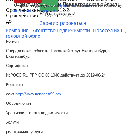
Санкт-Петербург
и
Ленинградская область
17555
Отправляя данную форму, вы соглашаетесь на обработку
Забыли пароль
Войти
Срок действия от:
2015-12-24
персональных данных
Ещё нет аккаунта?
Срок действия
2016-12-24
до:
Зарегистрироваться
Компания: "Агентство недвижимости "Новосёл № 1",
головной офис
Регион
Свердловская область, Городской округ Екатеринбург, г.
Екатеринбург
Сертификат
№РОСС RU РГР ОС 66 1046 действует до 2019-06-24
Контакты
сайт
http://www.новосёл99.рф
Объединения
Уральская Палата недвижимости
Услуги
риэлторские услуги