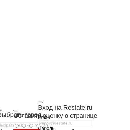
Вход на Restate.ru
Выбрать город
Оставить оценку о странице
Email
Пароль